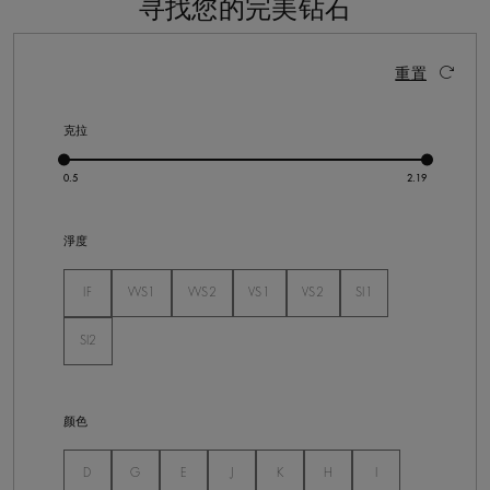
寻找您的完美钻石
291 个结果
激活这些部件将导致页面上的内容更新。
重置
克拉
淨度
未选
IF
VVS1
VVS2
VS1
VS2
SI1
未选
未选
未选
未选
未选
SI2
未选
颜色
未选
未选
未选
未选
未选
未选
未选
D
G
E
J
K
H
I