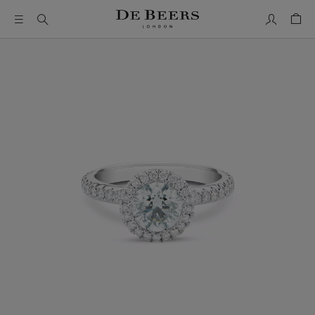
我的账户
购物
这是一个带有一张大图像和下面的缩略图轨道的轮播。使用 T