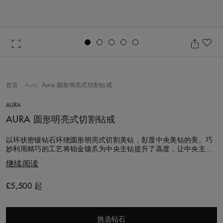
Go to slide 1
Go to slide 2
Go to slide 3
Go to slide 4
Go to slide 5
收
首页
Aura
Aura 圆形明亮式切割钻戒
AURA
AURA 圆形明亮式切割钻戒
以环状密镶钻石环绕圆形明亮式切割美钻，彰显中央美钻的美。巧
妙利用精巧的工艺将铂金镶爪为中央主钻提升了高度，让中央主钻
有更好的发挥光彩的空间，可与戴比尔斯婚礼戒指和 Eternity 系列戒
继续阅读
指搭配。 专家精选切割比例优秀的美钻，充分展现出火光、生命力
和亮光，以精细的工艺减少贵金属的露出将密镶钻石环绕四周，与
中央钻石交相辉映，宛若
£5,500 起
Original price
挑选钻石