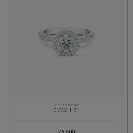
克拉
淨度
颜色
尺码
0.5
SI2
I
51
£5,500