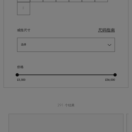
未选
F
尺码指南
戒指尺寸
价格
291 个结果