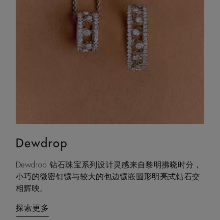
Dewdrop
Lotus by DE BEERS
Dewdrop 钻石珠宝系列设计灵感来自黎明拂晓时分，
Lotus by DE BEERS 莲花系列作品的设计灵感源自同名
小巧的微密钉镶与较大的包边镶嵌圆形明亮式钻石交
植物的结构之美，该系列作品优雅地诠释了坚定从容
相辉映。
的生命力，在岁月的流转中历久弥新。
探索更多
探索更多