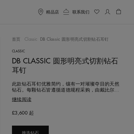
精品店
联系我们
购物车 
首页
Classic
DB Classic 圆形明亮式切割钻石耳钉
作品
CLASSIC
DB CLASSIC 圆形明亮式切割钻石
耳钉
此款钻石耳钉优雅简约，镶有一对璀璨夺目的天然
钻石。每颗钻石皆遵循道德规程采购，由戴比尔斯
钻石专家以专业眼光精心甄选、严谨匹配，呈现平
继续阅读
衡和谐之美。
£3,600 起
Original price
挑选钻石