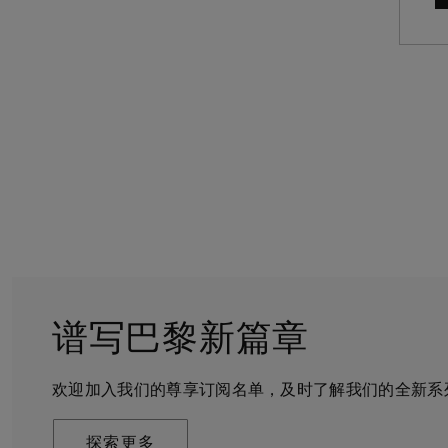
谱写巴黎新篇章
守护永恒
客户服务
戴比尔斯的世界
欢迎加入我们的尊享订阅名单，及时了解我们的全新系
戴比尔斯珠宝在全球珠宝领域独树一帜，因为我们是唯
无论您是线上浏览还是到访我们的精品店，我们都期待
De Beers 成立于伦敦，灵感来自非洲的自然，是奢
奢华珠宝品牌。
可通过预约获得专家的帮助和私享咨询服务。
艺将钻石转化为永恒和标志性的设计。
探索更多