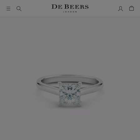
我的账户
购物
这是一个带有一张大图像和下面的缩略图轨道的轮播。使用 T