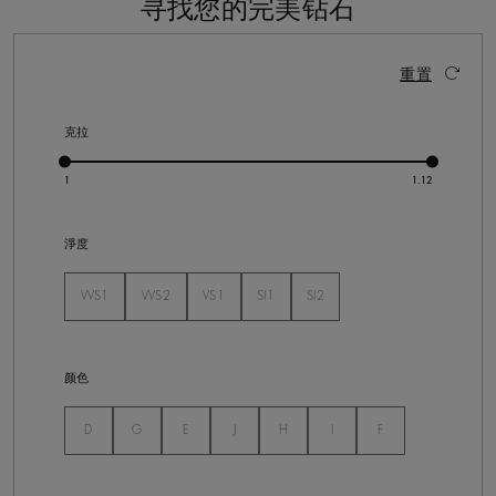
寻找您的完美钻石
13 个结果
激活这些部件将导致页面上的内容更新。
重置
克拉
淨度
VVS1
VVS2
VS1
SI1
SI2
未选
未选
未选
未选
未选
颜色
未选
未选
未选
未选
未选
未选
未选
D
G
E
J
H
I
F