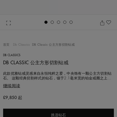
Go to slide 1
Go to slide 2
Go to slide 3
Go to slide 4
Go to slide 5
收
首页
Db Classics
DB Classic 公主方形切割钻戒
DB CLASSICS
DB CLASSIC 公主方形切割钻戒
此款优雅钻戒灵感来自永恒纯粹之爱，中央饰有一颗公主方切割钻
石。 这颗经典切割样式的钻石，镶于2.1毫米宽的铂金戒圈之上。
四爪镶嵌工艺大幅提升了钻石的光线折射能力，令其释放出极致亮
继续阅读
光。此款订婚钻戒可与婚戒搭配佩戴。 DB Classic系列所采用的每
颗钻石，均按照戴比尔斯与联合国共同制订的《金伯利进程》，遵
循道德规程采购，并由
£9,850 起
Original price
挑选钻石