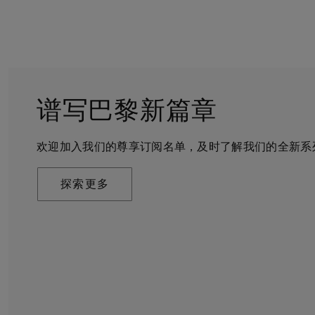
谱写巴黎新篇章
守护永恒
客户服务
戴比尔斯的世界
欢迎加入我们的尊享订阅名单，及时了解我们的全新系
戴比尔斯珠宝在全球珠宝领域独树一帜，因为我们是唯
无论您是线上浏览还是到访我们的精品店，我们都期待
De Beers 成立于伦敦，灵感来自非洲的自然，是奢
奢华珠宝品牌。
可通过预约获得专家的帮助和私享咨询服务。
艺将钻石转化为永恒和标志性的设计。
探索更多
探索更多
了解更多
探索更多