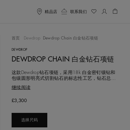
精品店
联系我们
购物车 
首页
Dewdrop
Dewdrop Chain 白金钻石项链
作品
DEWDROP
DEWDROP CHAIN 白金钻石项链
这款Dewdrop钻石项链，采用18k 白金密钉镶钻和
包镶圆形明亮式切割钻石的标志性工艺，钻石总重
约0.44 克拉。作品简约优雅，仿佛唤起黎明时充满
继续阅读
希望的露珠，点点闪烁，熠熠发光，具有现代而永
恒的美感。
£3,300
选择尺码