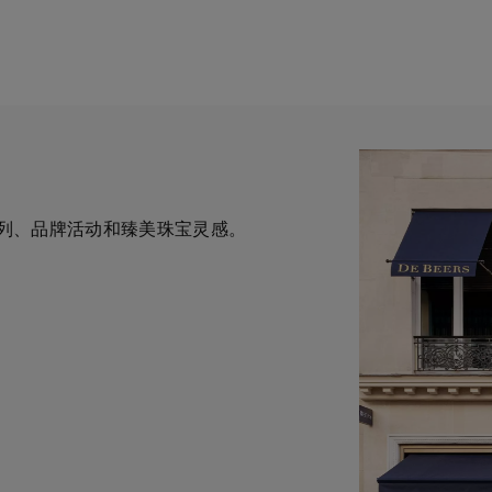
列、品牌活动和臻美珠宝灵感。
一与钻石原产地建立直接联系的
为您提供定制化的购物体验。您
华钻石珠宝的巅峰。我们的创意和工