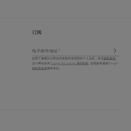
订阅
电子邮件地址*
如需了解戴比尔斯如何收集和使用您的个人信息，请见
隐私政策
。
这个网站采用
Google ReCaptcha 保护机制
, 这项服务遵循Google
隐私权政策
服务条款。