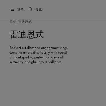
菜单
搜索
首页
雷迪恩式
雷迪恩式
Radiant cut diamond engagement rings
combine emerald-cut purity with round
brilliant sparkle, perfect for lovers of
symmetry and glamorous brilliance.