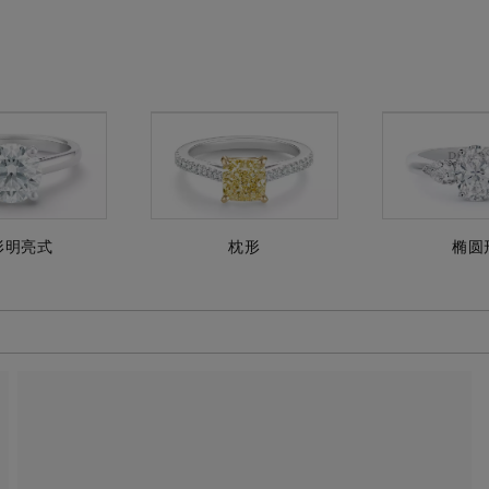
形明亮式
枕形
椭圆