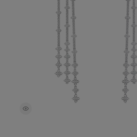
钻石总重约9.15克拉。 这款耳环由戴
会心打造，每颗钻石均以合乎道德的原
心挑选。
£34,100