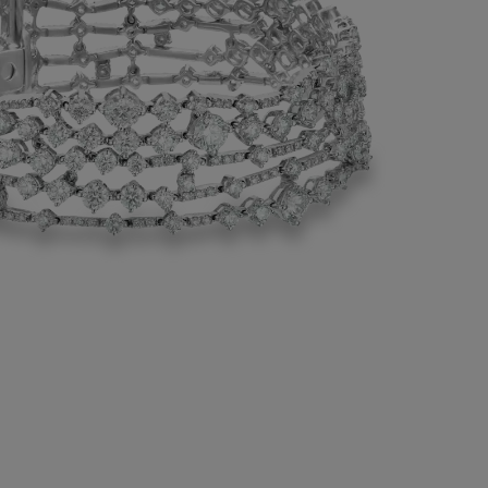
K白金密镶钻石环绕手腕，每一排都额外点
圆形明亮式切割钻石，如同一个个音符在
翩起舞。