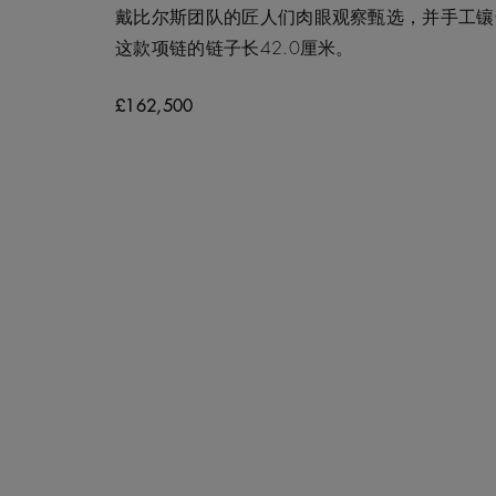
戴比尔斯团队的匠人们肉眼观察甄选，并手工镶
这款项链的链子长42.0厘米。
£162,500