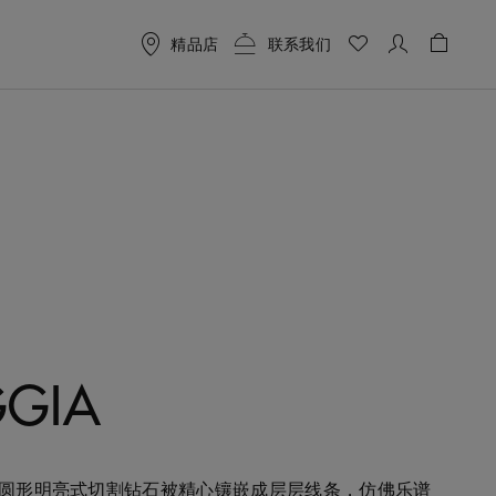
精品店
联系我们
购物车 
GGIA
gia 圆形明亮式切割钻石被精心镶嵌成层层线条，仿佛乐谱