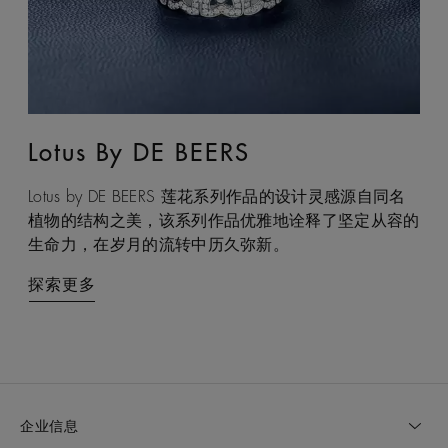
Lotus By DE BEERS
Talisman
Lotus by DE BEERS 莲花系列作品的设计灵感源自同名
Talisman 系列巧妙融合天然原钻与抛光钻石，以妙趣盎
植物的结构之美，该系列作品优雅地诠释了坚定从容的
然的感官互动，诠释大地摄人心魄的力量，成为庇佑之
生命力，在岁月的流转中历久弥新。
力与双重能量的现代象征。
探索更多
探索更多
企业信息