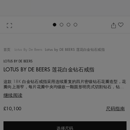
Go to slide 1
Go to slide 2
Go to slide 3
Go to slide 4
收
首页
Lotus By De Beers
Lotus by DE BEERS 莲花白金钻石戒指
LOTUS BY DE BEERS
LOTUS BY DE BEERS 莲花白金钻石戒指
这款 18K 白金钻石戒指采用连续重复的四片密镶钻石花瓣造型，花
瓣向上渐窄，每片花瓣中央均镶嵌一颗圆形明亮式切割钻石，钻石
总重约 1.10 克拉。Lotus by DE BEERS 莲花系列的设计灵感源自奥
继续阅读
卡万戈三角洲的莲花，采用独特的四瓣莲花造型。这款标志性的设
计象征着静谧的力量，表达了相伴左右，共度人生每一刻的美好意
愿。每一
Original price
£10,100
尺码指南
选择尺码