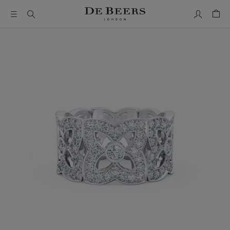
我的账户
购物
这是一个带有一张大图像和下面的缩略图轨道的轮播。使用 T