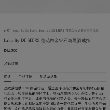
首页
Lotus By De Beers
Lotus by DE BEERS 莲花白金钻石鸡尾酒戒指
Lotus By DE BEERS 莲花白金钻石鸡尾酒戒指
Original price
£45,200
尺码指南
描述
产品详情
配送及退货
这款戒指以 18K 白金打造，通过圆形明亮式和梨形切割钻石的精
巧组合，颂赞莲花的绰约丰姿。钻石总重约 5.86 克拉，整个设计
精妙地呈现了光影、比例与气场的和谐之美。每一颗钻石均符合道
德采购标准，由戴比尔斯专家团队逐一评估其火光、生命力及亮光
甄选。这件作品承载着淡然自若的力量，兼具现代审美与历久弥新