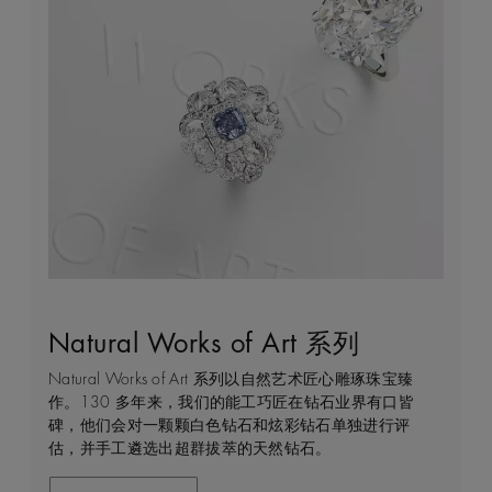
Natural Works of Art 系列
钻石珠宝艺术
守护永恒
客户服务
Natural Works of Art 系列以自然艺术匠心雕琢珠宝臻
作为开创钻石珠宝艺术的先行者，我们占据得天独厚的
我们每一天都在亲眼见证天然钻石的弥足珍贵，不仅仅
无论是线上购物或线下实体店，我们始终致力于为您提
作。130 多年来，我们的能工巧匠在钻石业界有口皆
优势，可监管和把控珠宝制作的整个过程，从钻石原钻
是佩戴者，而是在这一旅程中与钻石有过交集的所有
供个性化的购物体验。安排店内或线上预约，通过私人
碑，他们会对一颗颗白色钻石和炫彩钻石单独进行评
的挖掘与开采，到蜕变为传世珍宝的瞬间。我们潜心探
人。正因如此我们致力于确保每一颗发掘的钻石都能为
咨询获得专家帮助和指导。
估，并手工遴选出超群拔萃的天然钻石。
索并捕捉大自然稀世奇珍的璀璨魅力，运用精湛匠艺制
开采当地的民众和环境带来持久的积极影响。我们将这
作非凡的珠宝来纪念一生中亲密动人的时刻和特殊场
个承诺称为“守护永恒”，这也是我们一切行动的核心出
联系我们