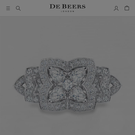
我的账户
购物
这是一个带有一张大图像和下面的缩略图轨道的轮播。使用 T