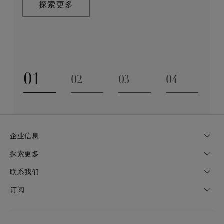
合。这一旅程通过严苛的标准和无出其右的专业知识驱
发点。
探索更多
动，同时承袭品牌深厚的传统来打造值得代代相传的珠
宝艺术臻作。
探索更多
探索更多
01
02
03
04
Go to slide 1
Go to slide 2
Go to slide 3
Go to slide
企业信息
探索更多
联系我们
订阅