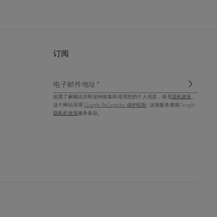
订阅
电子邮件地址*
如需了解戴比尔斯如何收集和使用您的个人信息，请见
隐私政策
。
这个网站采用
Google ReCaptcha 保护机制
, 这项服务遵循Google
隐私权政策
服务条款。