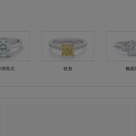
形明亮式
枕形
椭圆